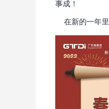
事成！
在新的一年里