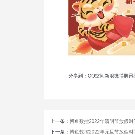
分享到：
QQ空间
新浪微博
腾讯
上一条：
博鱼数控2022年清明节放假
下一条：
博鱼数控2022年元旦节放假时