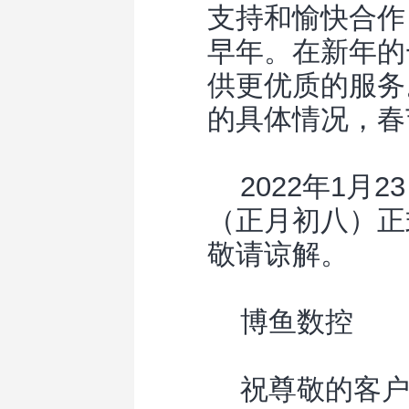
支持和愉快合作
早年。在新年的
供更优质的服务
的具体情况，春
2022年1月23
（正月初八）正
敬请谅解。
博鱼数控
祝尊敬的客户