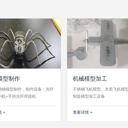
模型制作
机械模型加工
动物模型制作，制作设备：光纤
不锈钢飞机模型、木质飞机模
割机+手持光纤焊接机
制造模型加工设备
 +
查看详情 +