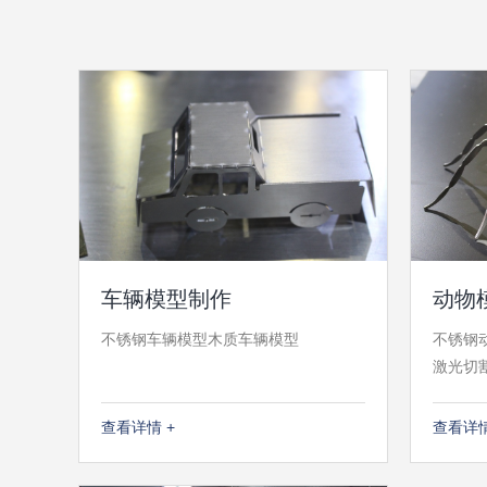
车辆模型制作
动物
不锈钢车辆模型木质车辆模型
不锈钢
激光切
查看详情 +
查看详情