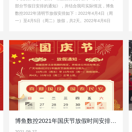
部分节假日安排的通知》，并结合我司实际情况，博鱼
数控2022年清明节放假安排如下：2022年4月4日（周
一）至4月5日（周二）放假，共2天。2022年4月6日
（周三）正常上班。4月3日（周日）正常上班，与4月4
日（周一）互换调休。深圳市博鱼数控设备有限公司
2022年3月31日温馨提示1、缅怀先人，重于心胜于形。
倡导网络祭扫、居家追思、代为祭扫等绿色祭扫方式，
降低新冠肺炎病毒传播...
博鱼数控2021年国庆节放假时间安排通知
2021-09-27