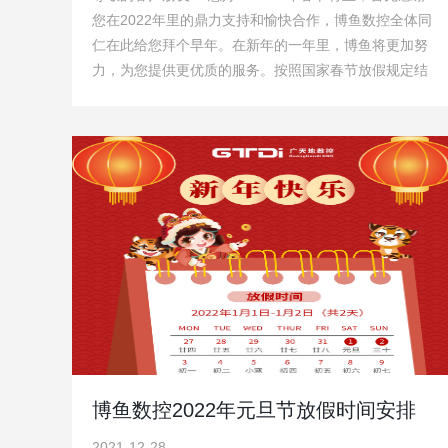
您在2022年里的鼎力支持和愉快合作，博鱼数控全体同
仁在此给您拜个早年。在新年的一年里，博鱼将更加努
力，为您提供更优质的服务。按照国家春节放假规定结
合我司的具体情况，春节放假时间安排如下: 2023年1月
15日至2023年1月28日放假（共14天）。1月29日（正
月初八）正式上班。放假期间给您带来的不便敬请谅
解。 博鱼数控 祝尊敬的客户朋友们春节快乐、阖家幸
福、心想事...
博鱼数控2022年元旦节放假时间安排
2021-12-28