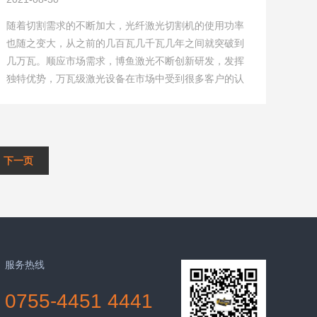
随着切割需求的不断加大，光纤激光切割机的使用功率
也随之变大，从之前的几百瓦几千瓦几年之间就突破到
几万瓦。顺应市场需求，博鱼激光不断创新研发，发挥
独特优势，万瓦级激光设备在市场中受到很多客户的认
可。 这台8025HC大幅面光纤激光切割机通过在厂反复
测试检验合格后，将要跨越上千公里，去服务于它的新
主人了。该设备采用12000W激光器，可以切割碳钢板
厚度高达50mm，完全满足客户需求；交换工作台模
式，一个工作台在...
服务热线
0755-4451 4441