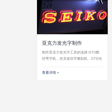
亚克力发光字制作
制作亚克力发光字工具的选择:GTD数
控弯字机、杰克迷你字雕刻机、GTD光
纤激光切割机等亚克力发光字工艺流
程：1、准备亚克力发光字面板。2、准
查看详情 +
备支撑块，一般用激光切割机切割，也
可用雕刻机。3、准备亚克力发光字边
条，用雕刻机按?顺序（切割时板子不
容易错位）切割出需要的边条规格。
4、弯字。5、打透明结构胶。6、粘支
撑块。7、切割底板。8、装LED发光模