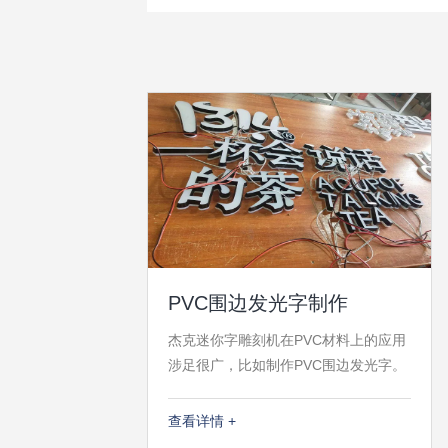
PVC围边发光字制作
杰克迷你字雕刻机在PVC材料上的应用
涉足很广，比如制作PVC围边发光字。
先用杰克雕刻机对材料进行加工雕成大
字，切割雕刻面光亮，无需再抛光，用
查看详情 +
PVC字边条，使用快干胶，沿着（大