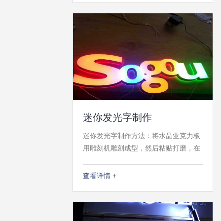
字）边缘逆时针方向，加热折弯固定成
大字形状。
迷你发光字制作
迷你发光字制作方法：将水晶亚克力板
用雕刻机雕刻成型，然后粘贴打磨，在
排上LED光源，然后在字的边上做油漆
处理即可。迷你发光字的雕刻分几步完
查看详情 +
成：1、字的背面开槽；2、字的正面倒
斜边；3、正面切割出来；4、切割出底
板。制作设备推荐：杰克迷你字雕刻机