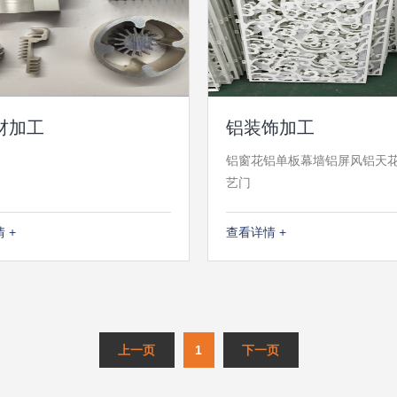
材加工
铝装饰加工
铝窗花铝单板幕墙铝屏风铝天
艺门
 +
查看详情 +
1