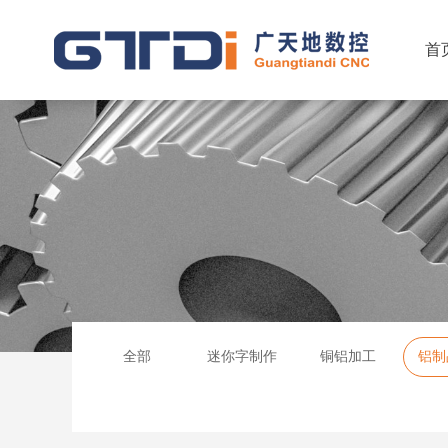
首
全部
迷你字制作
铜铝加工
铝制